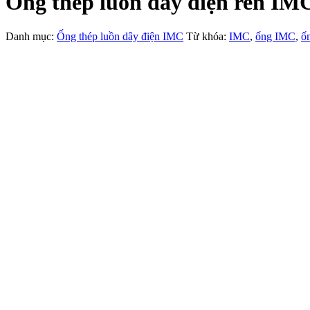
Ống thép luồn dây điện ren 
Danh mục:
Ống thép luồn dây điện IMC
Từ khóa:
IMC
,
ống IMC
,
ố