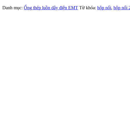
Danh mục:
Ống thép luồn dây điện EMT
Từ khóa:
hộp nối
,
hộp nối 