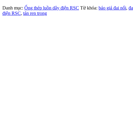
Danh mục:
Ống thép luồn dây điện RSC
Từ khóa:
báo giá đai nối
,
đa
điện RSC
,
tán ren trong