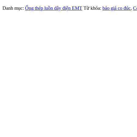
Danh mục:
Ống thép luồn dây điện EMT
Từ khóa:
báo giá co đúc
,
C