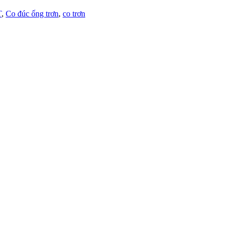
T
,
Co đúc ống trơn
,
co trơn